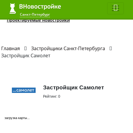
Квартиры до 2 млн.
ЖК в 2020
Все студии
Санкт-Петербург
Санкт-Петербург
Проектируемые новостройки
Главная
Застройщики Санкт-Петербурга
Застройщик Самолет
Застройщик Самолет
Рейтинг:
0
загрузка карты...