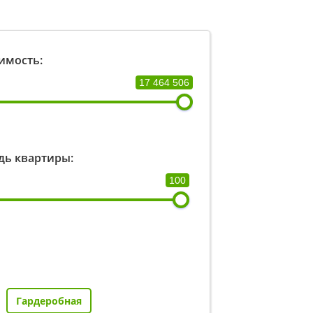
имость:
17 464 506
ь квартиры:
100
Гардеробная