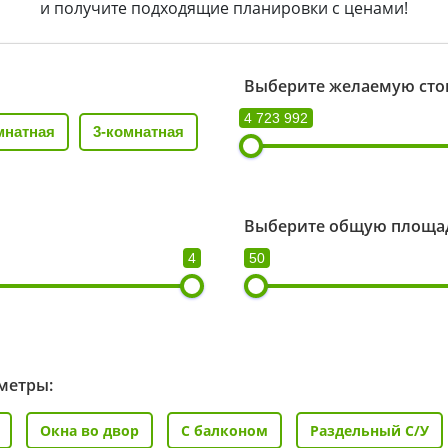
и получите подходящие планировки с ценами!
Выберите желаемую сто
4 723 992
мнатная
3-комнатная
Выберите общую площад
4
50
метры:
Окна во двор
С балконом
Раздельный С/У