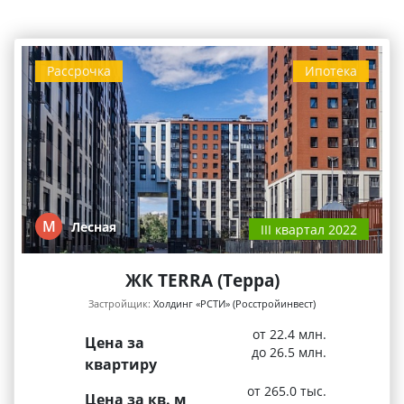
Рассрочка
Ипотека
М
Лесная
III квартал 2022
ЖК TERRA (Терра)
Застройщик:
Холдинг «РСТИ» (Росстройинвест)
от 22.4 млн.
Цена за
до 26.5 млн.
квартиру
от 265.0 тыс.
Цена за кв. м