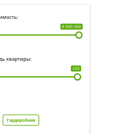
имость:
8 600 000
ь квартиры:
100
Гардеробная