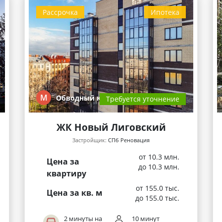
Рассрочка
Ипотека
М
Обводный кана…
Требуется уточнение
ЖК Новый Лиговский
Застройщик:
СПб Реновация
от 10.3 млн.
Цена за
до 10.3 млн.
квартиру
от 155.0 тыс.
Цена за кв. м
до 155.0 тыс.
2 минуты на
10 минут