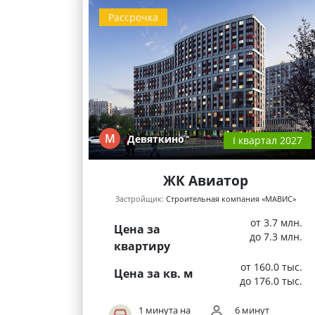
Рассрочка
М
Девяткино
I квартал 2027
ЖК Авиатор
Застройщик:
Строительная компания «МАВИС»
от 3.7 млн.
Цена за
до 7.3 млн.
квартиру
от 160.0 тыс.
Цена за кв. м
до 176.0 тыс.
1 минута на
6 минут