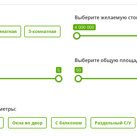
Выберите желаемую сто
4 000 000
мнатная
3-комнатная
Выберите общую площад
5
50
метры:
Окна во двор
С балконом
Раздельный С/У