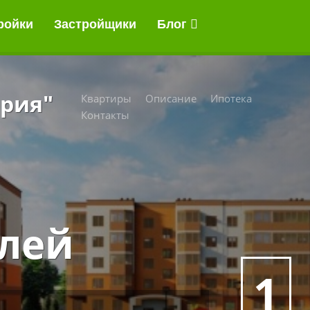
ройки
Застройщики
Блог
ория"
Квартиры
Описание
Ипотека
Контакты
блей
1