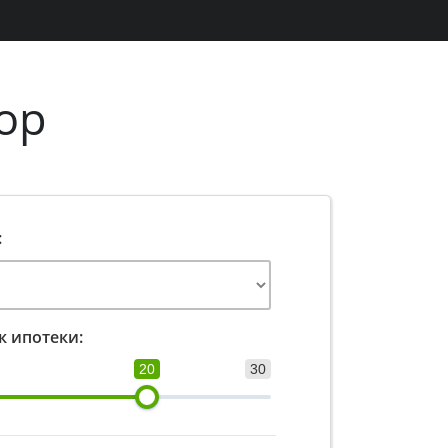
ор
:
к ипотеки:
20
30