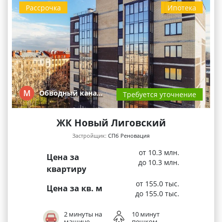
Рассрочка
Ипотека
М
Обводный кана…
Требуется уточнение
ЖК Новый Лиговский
Застройщик:
СПб Реновация
от 10.3 млн.
Цена за
до 10.3 млн.
квартиру
от 155.0 тыс.
Цена за кв. м
до 155.0 тыс.
2 минуты на
10 минут
машине
пешком