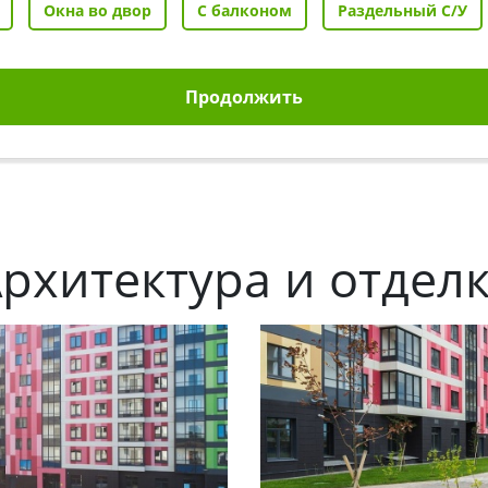
Окна во двор
С балконом
Раздельный С/У
Продолжить
рхитектура и отдел