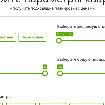
и получите подходящие планировки с ценами!
Выберите желаемую сто
5 150 976
мнатная
3-комнатная
Выберите общую площад
5
50
метры: