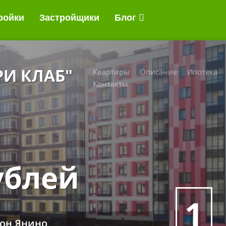
ройки
Застройщики
Блог
РИ КЛАБ"
Квартиры
Описание
Ипотека
Контакты
ублей
1
он Янино,