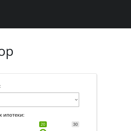
ор
:
к ипотеки:
20
30