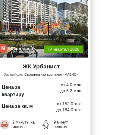
М
Девяткино
IV квартал 2026
ЖК Урбанист
Застройщик:
Строительная компания «МАВИС»
от 4.0 млн.
Цена за
до 6.2 млн.
квартиру
от 152.0 тыс.
Цена за кв. м
до 184.0 тыс.
2 минуты на
9 минут
машине
пешком