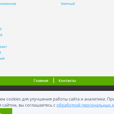
миллионов
Элитный
й
ый
оект
й
ный
Главная
Контакты
ООО "ВНовостройке.ру"
ем cookies для улучшения работы сайта и аналитики. П
я сайтом, вы соглашаетесь с
обработкой персональных 
0+
2012 - 2026
й сайт носит информационный характер и не является публичной оф
ь