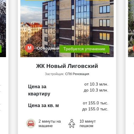
М
Обводный кана…
Требуется уточнение
ЖК Новый Лиговский
Застройщик:
СПб Реновация
.
от 10.3 млн.
Цена за
.
до 10.3 млн.
квартиру
.
от 155.0 тыс.
Цена за кв. м
.
до 155.0 тыс.
2 минуты на
10 минут
машине
пешком