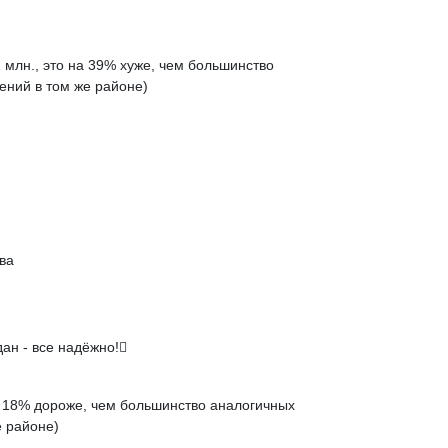
 млн., это на
39% хуже
, чем большинство
ений в том же районе)
ова
ан - все надёжно!
а
18% дороже
, чем большинство аналогичных
 районе)