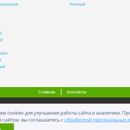
миллионов
Элитный
й
ый
оект
й
ный
Главная
Контакты
ООО "ВНовостройке.ру"
ем cookies для улучшения работы сайта и аналитики. П
я сайтом, вы соглашаетесь с
обработкой персональных 
0+
2012 - 2026
й сайт носит информационный характер и не является публичной оф
ь