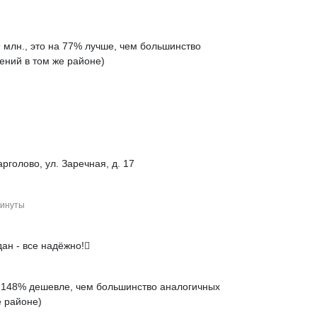
 млн., это на
77% лучше
, чем большинство
ений в том же районе)
арголово, ул. Заречная, д. 17
инуты
ан - все надёжно!
а
148% дешевле
, чем большинство аналогичных
 районе)