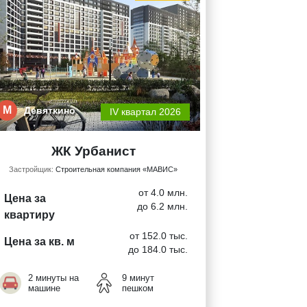
М
Девяткино
IV квартал 2026
ЖК Урбанист
Застройщик:
Строительная компания «МАВИС»
от 4.0 млн.
Цена за
до 6.2 млн.
квартиру
от 152.0 тыс.
Цена за кв. м
до 184.0 тыс.
2 минуты на
9 минут
машине
пешком