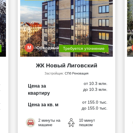
М
Обводный кана…
Требуется уточнение
ЖК Новый Лиговский
Застройщик:
СПб Реновация
.
от 10.3 млн.
Цена за
.
до 10.3 млн.
квартиру
.
от 155.0 тыс.
Цена за кв. м
.
до 155.0 тыс.
2 минуты на
10 минут
машине
пешком