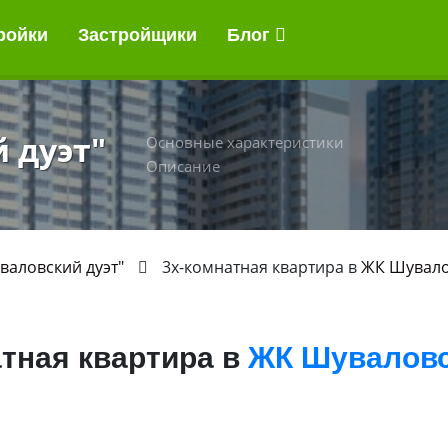
ройки
Застройщики
Блог
 дуэт"
Основные характеристики
Описание
валовский дуэт"
3х-комнатная квартира в
ЖК Шувало
тная квартира в
ЖК Шуваловс