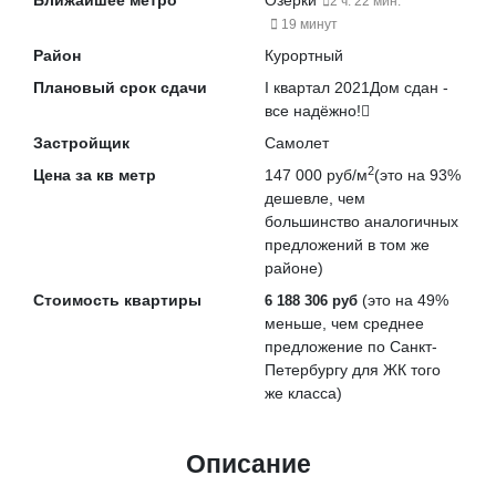
Ближайшее метро
Озерки
2 ч. 22 мин.
19 минут
Район
Курортный
Плановый срок сдачи
I квартал 2021
Дом сдан -
все надёжно!
Застройщик
Самолет
2
Цена за кв метр
147 000 руб/м
(это на
93%
дешевле
, чем
большинство аналогичных
предложений в том же
районе)
Стоимость квартиры
(это на
49%
6 188 306 руб
меньше
, чем среднее
предложение по Санкт-
Петербургу для ЖК того
же класса)
Описание