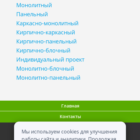
Монолитный
Панельный
Каркасно-монолитный
Кирпично-каркасный
Кирпично-панельный
Кирпично-блочный
Индивидуальный проект
Монолитно-блочный
Монолитно-панельный
Главная
Контакты
Мы используем cookies для улучшения
ООО "ВНовостройке.ру"
работы сайта и аналитики. Продолжая