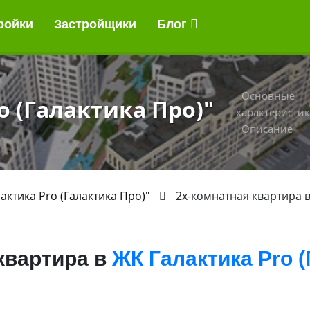
ройки
Застройщики
Блог
Основные
o (Галактика Про)"
характеристи
Описание
актика Pro (Галактика Про)"
2х-комнатная квартира 
квартира в
ЖК Галактика Pro (