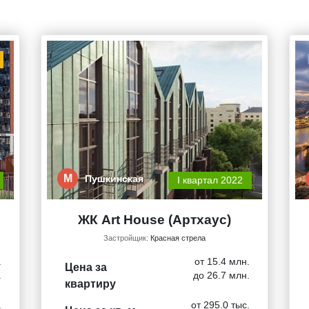
М
Пушкинская
I квартал 2022
ЖК Art House (Артхаус)
Застройщик:
Красная стрела
.
от 15.4 млн.
Цена за
.
до 26.7 млн.
квартиру
.
от 295.0 тыс.