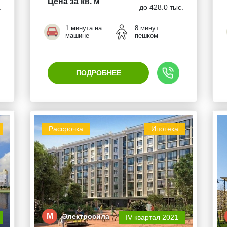
Цена за кв. м
.
до 428.0 тыс.
1 минута на
8 минут
машине
пешком
ПОДРОБНЕЕ
Рассрочка
Ипотека
М
Электросила
IV квартал 2021