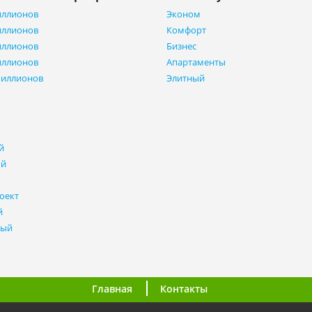
иллионов
Эконом
иллионов
Комфорт
иллионов
Бизнес
иллионов
Апартаменты
миллионов
Элитный
й
ый
оект
й
ный
Главная
Контакты