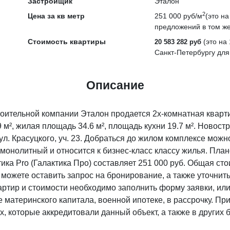
Застройщик
Эталон
2
Цена за кв метр
251 000 руб/м
(это н
предложений в том же
Стоимость квартиры
(это на
20 583 282 руб
Санкт-Петербургу для
Описание
троительной компании Эталон продается 2х-комнатная кварт
м², жилая площадь 34.6 м², площадь кухни 19.7 м². Новост
ул. Красуцкого, уч. 23. Добраться до жилом комплексе можн
монолитный и относится к бизнес-класс классу жилья. План
ика Pro (Галактика Про) составляет 251 000 руб. Общая сто
 можете оставить запрос на бронирование, а также уточн
ртир и стоимости необходимо заполнить форму заявки, или
 материнского капитала, военной ипотеке, в рассрочку. Пр
, которые аккредитовали данный объект, а также в других