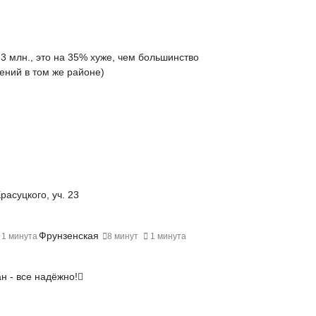
3 млн., это на
35% хуже
, чем большинство
ений в том же районе)
расуцкого, уч. 23
Фрунзенская
1 минута
8 минут
1 минута
н - все надёжно!