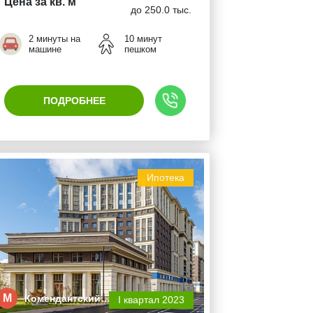
Цена за кв. м
до 250.0 тыс.
2 минуты на
10 минут
машине
пешком
ПОДРОБНЕЕ
Ипотека
М
Комендантский…
I квартал 2023