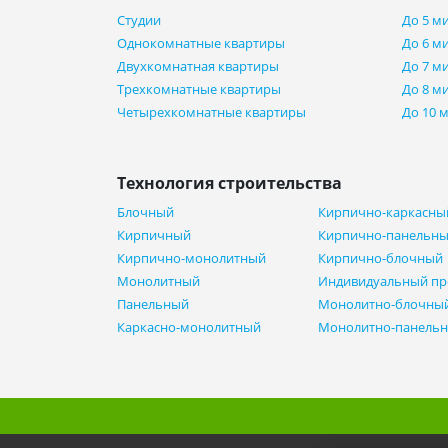
Студии
До 5 м
Однокомнатные квартиры
До 6 м
Двухкомнатная квартиры
До 7 м
Трехкомнатные квартиры
До 8 м
Четырехкомнатные квартиры
До 10 
Технология строительства
Блочный
Кирпично-каркасны
Кирпичный
Кирпично-панельн
Кирпично-монолитный
Кирпично-блочный
Монолитный
Индивидуальный пр
Панельный
Монолитно-блочны
Каркасно-монолитный
Монолитно-панель