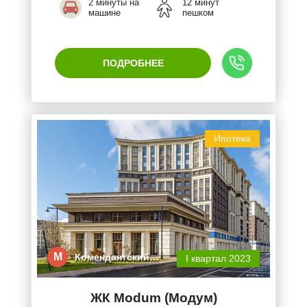
2 минуты на
12 минут
машине
пешком
ПОДРОБНЕЕ
Ипотека
М
Комендантский…
I квартал 2023
ЖК Modum (Модум)