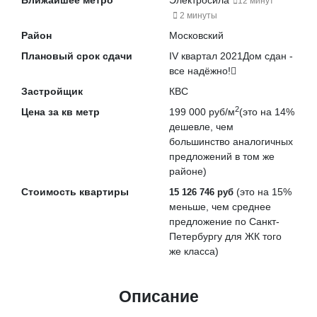
Ближайшее метро
Электросила
12 минут
2 минуты
Район
Московский
Плановый срок сдачи
IV квартал 2021
Дом сдан -
все надёжно!
Застройщик
КВС
2
Цена за кв метр
199 000 руб/м
(это на
14%
дешевле
, чем
большинство аналогичных
предложений в том же
районе)
Стоимость квартиры
(это на
15%
15 126 746 руб
меньше
, чем среднее
предложение по Санкт-
Петербургу для ЖК того
же класса)
Описание